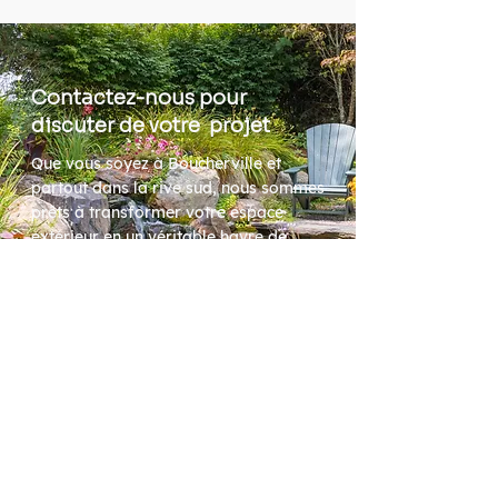
Contactez-nous pour
discuter de votre projet
Que vous soyez à Boucherville et
partout dans la rive sud, nous sommes
prêts à transformer votre espace
extérieur en un véritable havre de
paix. Obtenez une estimation gratuite
dès aujourd'hui au
450-655-4728
et
laissez-nous donner vie à vos idées
avec Les Services Gazon Plus Inc!
Transformez votre espace